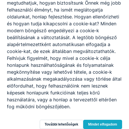
megtudhatjuk, hogyan biztosítsunk Önnek még jobb
felhasználói élményt, ha ismét meglátogatja
oldalunkat, honlap fejlesztése. Hogyan ellenőrizheti
és hogyan tudja kikapcsolni a cookie-kat? Minden
modern böngésző engedélyezi a cookie-k
beállításának a változtatását. A legtöbb böngésző
alapértelmezettként automatikusan elfogadja a
cookie-kat, de ezek általában megváltoztathatók.
Felhívjuk figyelmét, hogy mivel a cookie-k célja
honlapunk használhatóságának és folyamatainak
megkönnyítése vagy lehetővé tétele, a cookie-k
alkalmazásának megakadályozása vagy törlése által
előfordulhat, hogy felhasználóink nem lesznek
képesek honlapunk funkcióinak teljes körű
használatára, vagy a honlap a tervezettől eltérően
fog működni böngészőjében.
Érdi SZC Kós Károly Technikum
További lehetőségek
Mindet elfogadom