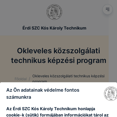
Érdi SZC Kós Károly Technikum
Okleveles közszolgálati
technikus képzési program
Okleveles közszolgálati technikus képzési
/
Főoldal
program
Az Ön adatainak védelme fontos
számunkra
Okleveles közszolgálati technikus
képzési program
Az Érdi SZC Kós Károly Technikum honlapja
cookie-k (sütik) formájában információkat tárol az