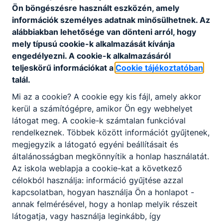
Ön böngészésre használt eszközén, amely
információk személyes adatnak minősülhetnek. Az
Okleveles közszolgálati technikus képzési
alábbiakban lehetősége van dönteni arról, hogy
program
mely típusú cookie-k alkalmazását kívánja
Letöltés
engedélyezni. A cookie-k alkalmazásáról
teljeskörű információkat a
Cookie tájékoztatóban
talál.
Mi az a cookie? A cookie egy kis fájl, amely akkor
kerül a számítógépre, amikor Ön egy webhelyet
látogat meg. A cookie-k számtalan funkcióval
Partnereink
rendelkeznek. Többek között információt gyűjtenek,
megjegyzik a látogató egyéni beállításait és
általánosságban megkönnyítik a honlap használatát.
Az iskola weblapja a cookie-kat a következő
célokból használja: információ gyűjtése azzal
kapcsolatban, hogyan használja Ön a honlapot -
annak felmérésével, hogy a honlap melyik részeit
látogatja, vagy használja leginkább, így